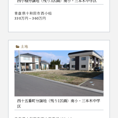
西小稲分譲地（残り3区画）南小・三本木中学区
青森県十和田市西小稲
330万円～360万円
土地
西十五番町分譲地（残り1区画）南小・三本木中学
区