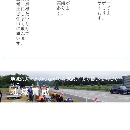
実績が
サポー
候・風
ありま
トして
土に根
す。
おりま
ざした
す。
住まい
づくり
に取り
組んで
いま
す。
地域の人々とのつながりを深め、 より良いまちづく
りに
地域貢献
詳しく見る