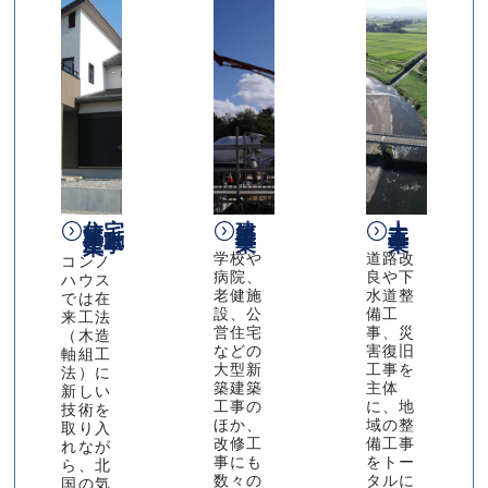
住宅
建
土
建
築
木
築・
工
工
不動
事
事
産事
業
業
業
学校や
道路改
コンノ
病院、
良や下
ハウス
老健施
水道整
では在
設、公
備工
来工法
営住宅
事、災
（木造
などの
害復旧
軸組工
大型新
工事を
法）に
築建築
主体
新しい
工事の
に、地
技術を
ほか、
域の整
取り入
改修工
備工事
れなが
事にも
をトー
ら、北
数々の
タルに
国の気