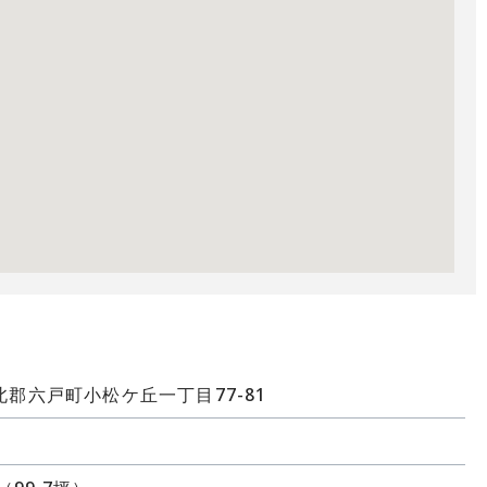
郡六戸町小松ケ丘一丁目77-81