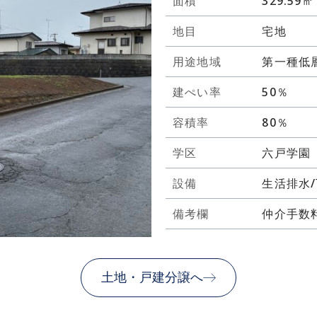
面積
329.59
地目
宅地
用途地域
第一種低
建ぺい率
50％
容積率
80％
学区
六戸学園
設備
生活排水
備考欄
仲介手数料
土地・戸建分譲へ