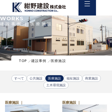
WORKS
建設事例 | 医療施設
TOP
建設事例
医療施設
すべて
公共施設
医療施設
福祉施設
商業施設
土木環境施設
医療施設 ｜
医療施設 ｜