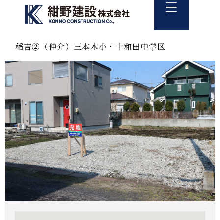
稲吉②（仲介）三本木小・十和田中学区