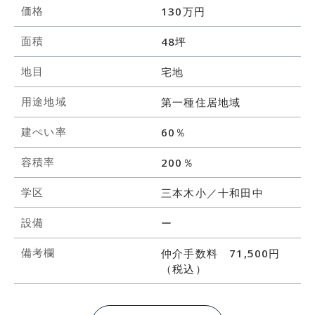
価格
130万円
面積
48坪
地目
宅地
用途地域
第一種住居地域
建ぺい率
60％
容積率
200％
学区
三本木小／十和田中
設備
ー
備考欄
仲介手数料 71,500円
（税込）